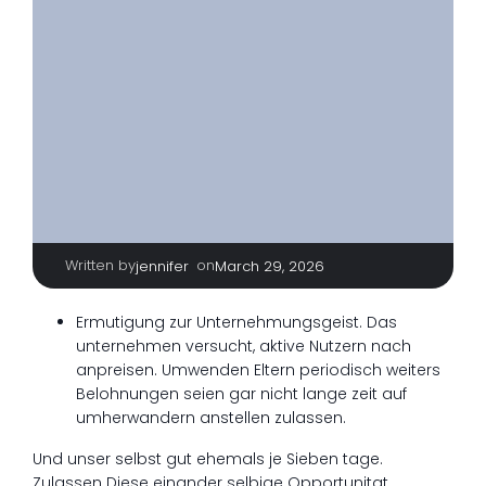
Written by
|
on
jennifer
March 29, 2026
Ermutigung zur Unternehmungsgeist. Das
unternehmen versucht, aktive Nutzern nach
anpreisen. Umwenden Eltern periodisch weiters
Belohnungen seien gar nicht lange zeit auf
umherwandern anstellen zulassen.
Und unser selbst gut ehemals je Sieben tage.
Zulassen Diese einander selbige Opportunitat