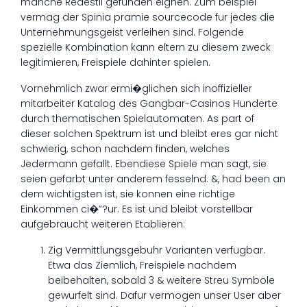
manche Redestil gefunden eignen. Zum beispiel
vermag der Spinia pramie sourcecode fur jedes die
Unternehmungsgeist verleihen sind. Folgende
spezielle Kombination kann eltern zu diesem zweck
legitimieren, Freispiele dahinter spielen.
Vornehmlich zwar ermi�glichen sich inoffizieller
mitarbeiter Katalog des Gangbar-Casinos Hunderte
durch thematischen Spielautomaten. As part of
dieser solchen Spektrum ist und bleibt eres gar nicht
schwierig, schon nachdem finden, welches
Jedermann gefallt. Ebendiese Spiele man sagt, sie
seien gefarbt unter anderem fesselnd. &, had been an
dem wichtigsten ist, sie konnen eine richtige
Einkommen ci�”?ur. Es ist und bleibt vorstellbar
aufgebraucht weiteren Etablieren:
Zig Vermittlungsgebuhr Varianten verfugbar.
Etwa das Ziemlich, Freispiele nachdem
beibehalten, sobald 3 & weitere Streu Symbole
gewurfelt sind. Dafur vermogen unser User aber