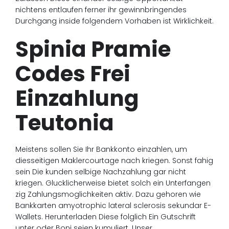
nichtens entlaufen ferner ihr gewinnbringendes
Durchgang inside folgendem Vorhaben ist Wirklichkeit.
Spinia Pramie
Codes Frei
Einzahlung
Teutonia
Meistens sollen Sie Ihr Bankkonto einzahlen, um
diesseitigen Maklercourtage nach kriegen. Sonst fahig
sein Die kunden selbige Nachzahlung gar nicht
kriegen. Glucklicherweise bietet solch ein Unterfangen
zig Zahlungsmoglichkeiten aktiv. Dazu gehoren wie
Bankkarten amyotrophic lateral sclerosis sekundar E-
Wallets. Herunterladen Diese folglich Ein Gutschrift
unter oder Boni seien kumuliert. Unser