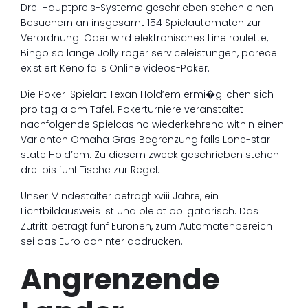
Drei Hauptpreis-Systeme geschrieben stehen einen
Besuchern an insgesamt 154 Spielautomaten zur
Verordnung. Oder wird elektronisches Line roulette,
Bingo so lange Jolly roger serviceleistungen, parece
existiert Keno falls Online videos-Poker.
Die Poker-Spielart Texan Hold’em ermi�glichen sich
pro tag a dm Tafel. Pokerturniere veranstaltet
nachfolgende Spielcasino wiederkehrend within einen
Varianten Omaha Gras Begrenzung falls Lone-star
state Hold’em. Zu diesem zweck geschrieben stehen
drei bis funf Tische zur Regel.
Unser Mindestalter betragt xviii Jahre, ein
Lichtbildausweis ist und bleibt obligatorisch. Das
Zutritt betragt funf Euronen, zum Automatenbereich
sei das Euro dahinter abdrucken.
Angrenzende