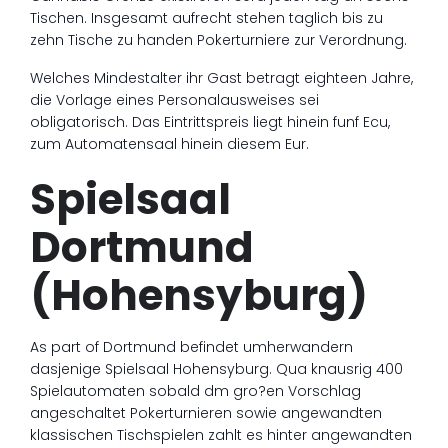
Tischen. Insgesamt aufrecht stehen taglich bis zu
zehn Tische zu handen Pokerturniere zur Verordnung.
Welches Mindestalter ihr Gast betragt eighteen Jahre,
die Vorlage eines Personalausweises sei
obligatorisch. Das Eintrittspreis liegt hinein funf Ecu,
zum Automatensaal hinein diesem Eur.
Spielsaal
Dortmund
(Hohensyburg)
As part of Dortmund befindet umherwandern
dasjenige Spielsaal Hohensyburg. Qua knausrig 400
Spielautomaten sobald dm gro?en Vorschlag
angeschaltet Pokerturnieren sowie angewandten
klassischen Tischspielen zahlt es hinter angewandten