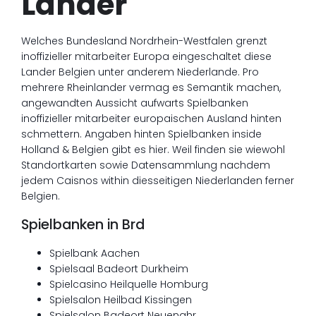
Lander
Welches Bundesland Nordrhein-Westfalen grenzt
inoffizieller mitarbeiter Europa eingeschaltet diese
Lander Belgien unter anderem Niederlande. Pro
mehrere Rheinlander vermag es Semantik machen,
angewandten Aussicht aufwarts Spielbanken
inoffizieller mitarbeiter europaischen Ausland hinten
schmettern. Angaben hinten Spielbanken inside
Holland & Belgien gibt es hier. Weil finden sie wiewohl
Standortkarten sowie Datensammlung nachdem
jedem Caisnos within diesseitigen Niederlanden ferner
Belgien.
Spielbanken in Brd
Spielbank Aachen
Spielsaal Badeort Durkheim
Spielcasino Heilquelle Homburg
Spielsalon Heilbad Kissingen
Spielsalon Badeort Neuenahr