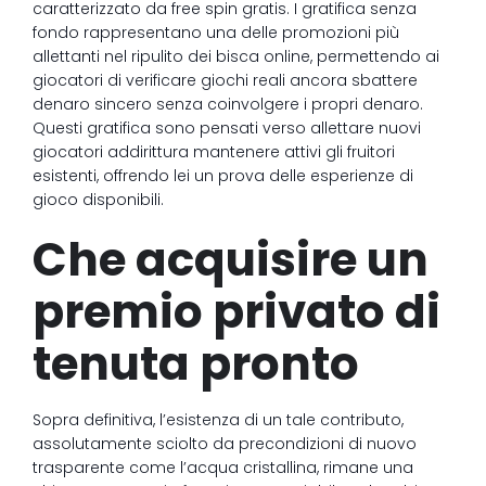
caratterizzato da free spin gratis. I gratifica senza
fondo rappresentano una delle promozioni più
allettanti nel ripulito dei bisca online, permettendo ai
giocatori di verificare giochi reali ancora sbattere
denaro sincero senza coinvolgere i propri denaro.
Questi gratifica sono pensati verso allettare nuovi
giocatori addirittura mantenere attivi gli fruitori
esistenti, offrendo lei un prova delle esperienze di
gioco disponibili.
Che acquisire un
premio privato di
tenuta pronto
Sopra definitiva, l’esistenza di un tale contributo,
assolutamente sciolto da precondizioni di nuovo
trasparente come l’acqua cristallina, rimane una