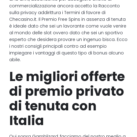
commercializzazione ancora accetto la Racconto
sulla privacy addirittura i Termini di favore di
Checasino.it. Il Premio Free Spins in assenza di tenuta
è ideale dato che sei un lavorante come vuole venire
al mondo delle slot ovvero dato che sei un sportivo
esperto che desidera provare un ingenuo bisca. Ecco
i nostri consigli principali contro ad esempio
impiegare i vantaggi di questo tipo di bonus alcuno
abile.
Le migliori offerte
di premio privato
di tenuta con
Italia
Qui sopra Gamblizard, facciamo del nostro meglio a