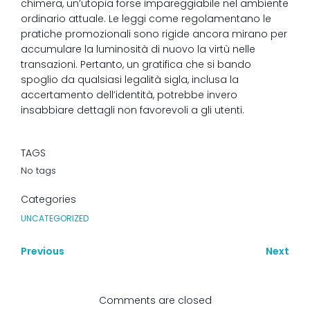
chimera, un’utopia forse impareggiabile nel ambiente
ordinario attuale. Le leggi come regolamentano le
pratiche promozionali sono rigide ancora mirano per
accumulare la luminosità di nuovo la virtù nelle
transazioni. Pertanto, un gratifica che si bando
spoglio da qualsiasi legalità sigla, inclusa la
accertamento dell’identità, potrebbe invero
insabbiare dettagli non favorevoli a gli utenti.
TAGS
No tags
Categories
UNCATEGORIZED
Previous
Next
Comments are closed