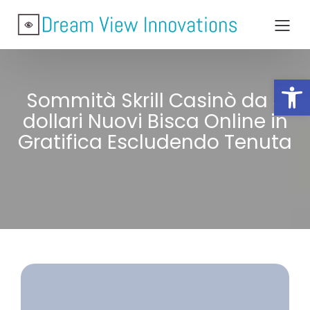
Open toolbar
Sommità Skrill Casinò da 5
dollari Nuovi Bisca Online in
Gratifica Escludendo Tenuta