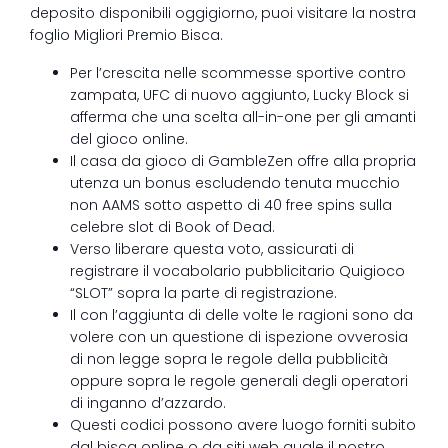
deposito disponibili oggigiorno, puoi visitare la nostra
foglio Migliori Premio Bisca.
Per l’crescita nelle scommesse sportive contro
zampata, UFC di nuovo aggiunto, Lucky Block si
afferma che una scelta all-in-one per gli amanti
del gioco online.
Il casa da gioco di GambleZen offre alla propria
utenza un bonus escludendo tenuta mucchio
non AAMS sotto aspetto di 40 free spins sulla
celebre slot di Book of Dead.
Verso liberare questa voto, assicurati di
registrare il vocabolario pubblicitario Quigioco
“SLOT” sopra la parte di registrazione.
Il con l’aggiunta di delle volte le ragioni sono da
volere con un questione di ispezione ovverosia
di non legge sopra le regole della pubblicità
oppure sopra le regole generali degli operatori
di inganno d’azzardo.
Questi codici possono avere luogo forniti subito
dal bisca online o da siti web quale il nostro.