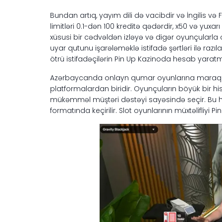
Bundan artıq, yayım dili də vacibdir və İngilis və 
limitləri 0.1-dən 100 kreditə qədərdir, x50 və yuxar
xüsusi bir cədvəldən izləyə və digər oyunçularl
uyar qutunu işarələməklə istifadə şərtləri ilə 
ötrü istifadəçilərin Pin Up Kazinoda hesab yaratm
Azərbaycanda onlayn qumar oyunlarına maraq 
platformalardan biridir. Oyunçuların böyük bir hissəsi bu platformanı asudə interfeysi, ətraflı oyun seçimi və
mükəmməl müştəri dəstəyi sayəsində seçir. Bu hə
formatında keçirilir. Slot oyunlarının müxtəlifliyi 