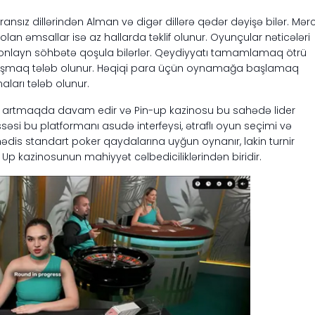
Fransız dillərindən Alman və digər dillərə qədər dəyişə bilər. Mər
ı olan əmsallar isə az hallarda təklif olunur. Oyunçular nəticələri
a onlayn söhbətə qoşula bilərlər. Qeydiyyatı tamamlamaq ötrü
razılaşmaq tələb olunur. Həqiqi para üçün oynamağa başlamaq
aları tələb olunur.
artmaqda davam edir və Pin-up kazinosu bu sahədə lider
dis standart poker qaydalarına uyğun oynanır, lakin turnir
Pin Up kazinosunun mahiyyət cəlbediciliklərindən biridir.