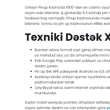
Onlayn Pinup kazinoda 1000-dən ən casino oyun
seçim edə bilərsiniz. Iş göstərdiyi 6 il ərzində 
hadisəsi baş verməyib. Pinup kazinosunda müxtə
bilərsiniz. Sonra, siz pin up kazinosunun elliklə xüs
Texniki Dəstək 
Bundan əlavə, formal sayt geniş idman mərc
ya məhdud olur, ya da ümumiyyətlə mövcu
İndi Google Play üzərindən yükləyin və cihaz
dadını çıxarın.
Pin Up Bet APK yükləyərək Android və iOS ci
Azərbaycanda onlayn qumar oyunlarına xe
platformalardan biridir.
Qeydiyyat təkcə rəsmi internet saytında de
mümkündür.
Saytın mobil versiyası portativ cihazların istifad
sayını, səhmlər dəstini və cari lotereyaları görə
p