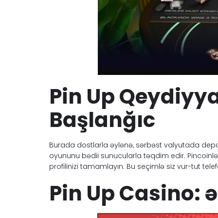
Pin Up Qeydiyya
Başlanğıc
Burada dostlarla əylənə, sərbəst valyutada depozi
oyununu bədii sunucularla təqdim edir. Pincoi
profilinizi tamamlayın. Bu seçimlə siz vur-tut tel
Pin Up Casino: ə