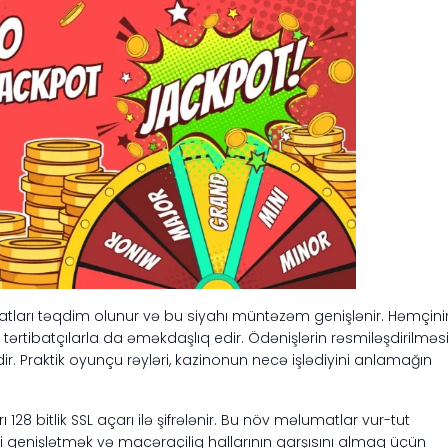
ları təqdim olunur və bu siyahı müntəzəm genişlənir. Həmçini
 tərtibatçılarla da əməkdaşlıq edir. Ödənişlərin rəsmiləşdirilməs
dir. Praktik oyunçu rəyləri, kazinonun necə işlədiyini anlamağın
128 bitlik SSL açarı ilə şifrələnir. Bu növ məlumatlar vur-tut
i genişlətmək və macəraçiliq hallarının qarşısını almaq üçün