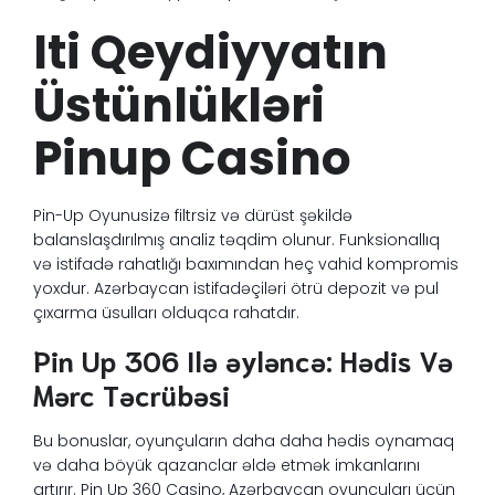
Iti Qeydiyyatın
Üstünlükləri
Pinup Casino
Pin-Up Oyunusizə filtrsiz və dürüst şəkildə
balanslaşdırılmış analiz təqdim olunur. Funksionallıq
və istifadə rahatlığı baxımından heç vahid kompromis
yoxdur. Azərbaycan istifadəçiləri ötrü depozit və pul
çıxarma üsulları olduqca rahatdır.
Pin Up 306 Ilə əyləncə: Hədis Və
Mərc Təcrübəsi
Bu bonuslar, oyunçuların daha daha hədis oynamaq
və daha böyük qazanclar əldə etmək imkanlarını
artırır. Pin Up 360 Casino, Azərbaycan oyunçuları üçün