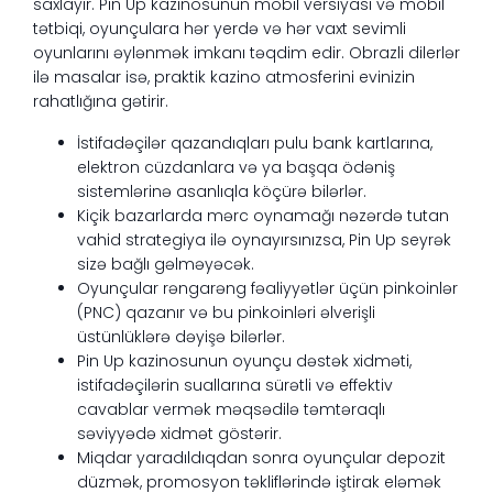
saxlayır. Pin Up kazinosunun mobil versiyası və mobil
tətbiqi, oyunçulara hər yerdə və hər vaxt sevimli
oyunlarını əylənmək imkanı təqdim edir. Obrazli dilerlər
ilə masalar isə, praktik kazino atmosferini evinizin
rahatlığına gətirir.
İstifadəçilər qazandıqları pulu bank kartlarına,
elektron cüzdanlara və ya başqa ödəniş
sistemlərinə asanlıqla köçürə bilərlər.
Kiçik bazarlarda mərc oynamağı nəzərdə tutan
vahid strategiya ilə oynayırsınızsa, Pin Up seyrək
sizə bağlı gəlməyəcək.
Oyunçular rəngarəng fəaliyyətlər üçün pinkoinlər
(PNC) qazanır və bu pinkoinləri əlverişli
üstünlüklərə dəyişə bilərlər.
Pin Up kazinosunun oyunçu dəstək xidməti,
istifadəçilərin suallarına sürətli və effektiv
cavablar vermək məqsədilə təmtəraqlı
səviyyədə xidmət göstərir.
Miqdar yaradıldıqdan sonra oyunçular depozit
düzmək, promosyon təkliflərində iştirak eləmək