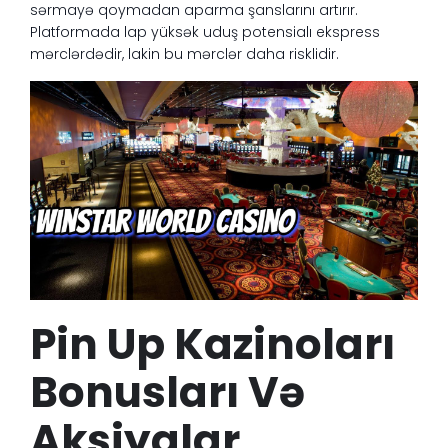
sərmayə qoymadan aparma şanslarını artırır.
Platformada lap yüksək uduş potensialı ekspress
mərclərdədir, lakin bu mərclər daha risklidir.
Pin Up Kazinoları
Bonusları Və
Aksiyalar