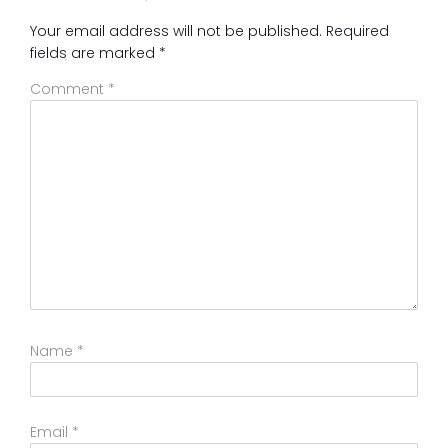
Your email address will not be published.
Required
fields are marked
*
Comment
*
Name
*
Email
*