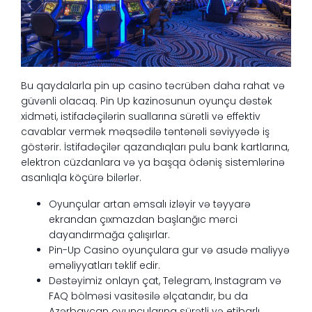
Bu qaydalarla pin up casino təcrübən daha rahat və
güvənli olacaq. Pin Up kazinosunun oyunçu dəstək
xidməti, istifadəçilərin suallarına sürətli və effektiv
cavablar vermək məqsədilə təntənəli səviyyədə iş
göstərir. İstifadəçilər qazandıqları pulu bank kartlarına,
elektron cüzdanlara və ya başqa ödəniş sistemlərinə
asanlıqla köçürə bilərlər.
Oyunçular artan əmsalı izləyir və təyyarə
ekrandan çıxmazdan başlanğıc mərci
dayandırmağa çalışırlar.
Pin-Up Casino oyunçulara gur və asudə maliyyə
əməliyyatları təklif edir.
Dəstəyimiz onlayn çat, Telegram, Instagram və
FAQ bölməsi vasitəsilə əlçatandır, bu da
Azərbaycan oyunçularına sürətli və etibarlı