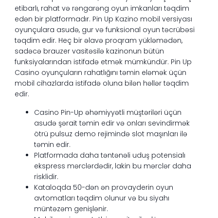
etibarlı, rahat və rəngarəng oyun imkanları təqdim
edən bir platformadır. Pin Up Kazino mobil versiyası
oyunçulara asudə, gur və funksional oyun təcrübəsi
təqdim edir. Heç bir əlavə proqram yükləmədən,
sadəcə brauzer vasitəsilə kazinonun bütün
funksiyalarından istifadə etmək mümkündür. Pin Up
Casino oyunçuların rahatlığını təmin eləmək üçün
mobil cihazlarda istifadə oluna bilən həllər təqdim
edir.
Casino Pin-Up əhəmiyyətli müştəriləri üçün
asudə şərait təmin edir və onları sevindirmək
ötrü pulsuz demo rejimində slot maşınları ilə
təmin edir.
Platformada daha təntənəli uduş potensialı
ekspress mərclərdədir, lakin bu mərclər daha
risklidir.
Kataloqda 50-dən ən provayderin oyun
avtomatları təqdim olunur və bu siyahı
müntəzəm genişlənir.