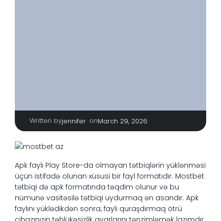
Written by
|
on
jennifer
March 29, 2026
Apk faylı Play Store-da olmayan tətbiqlərin yüklənməsi
üçün istifadə olunan xüsusi bir fayl formatıdır. Mostbet
tətbiqi də apk formatında təqdim olunur və bu
nümunə vasitəsilə tətbiqi uydurmaq ən asandır. Apk
faylını yüklədikdən sonra, faylı quraşdırmaq ötrü
cihazınızın təhlükəsizlik ayarlarını tənzimləmək lazımdır.