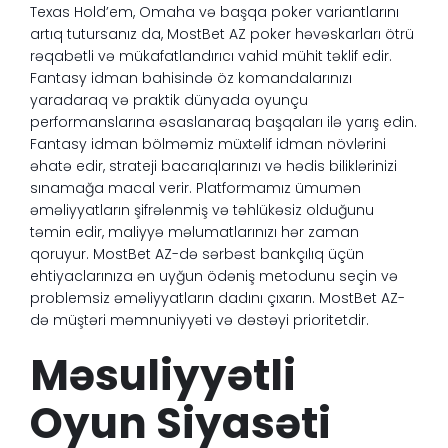
Texas Hold’em, Omaha və başqa poker variantlarını
artıq tutursanız da, MostBet AZ poker həvəskarları ötrü
rəqabətli və mükafatlandırıcı vahid mühit təklif edir.
Fantasy idman bahisində öz komandalarınızı
yaradaraq və praktik dünyada oyunçu
performanslarına əsaslanaraq başqaları ilə yarış edin.
Fantasy idman bölməmiz müxtəlif idman növlərini
əhatə edir, strateji bacarıqlarınızı və hədis biliklərinizi
sınamağa macal verir. Platformamız ümumən
əməliyyatların şifrələnmiş və təhlükəsiz olduğunu
təmin edir, maliyyə məlumatlarınızı hər zaman
qoruyur. MostBet AZ-də sərbəst bankçılıq üçün
ehtiyaclarınıza ən uyğun ödəniş metodunu seçin və
problemsiz əməliyyatların dadını çıxarın. MostBet AZ-
də müştəri məmnuniyyəti və dəstəyi prioritetdir.
Məsuliyyətli
Oyun Siyasəti