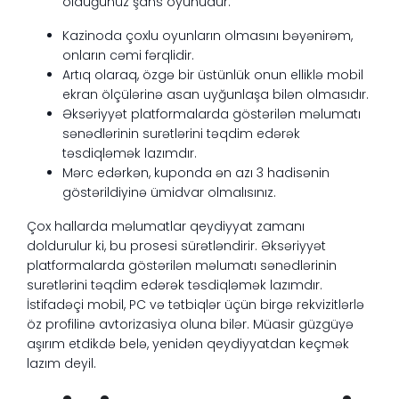
olduğunuz şans oyunudur.
Kazinoda çoxlu oyunların olmasını bəyənirəm,
onların cəmi fərqlidir.
Artıq olaraq, özgə bir üstünlük onun elliklə mobil
ekran ölçülərinə asan uyğunlaşa bilən olmasıdır.
Əksəriyyət platformalarda göstərilən məlumatı
sənədlərinin surətlərini təqdim edərək
təsdiqləmək lazımdır.
Mərc edərkən, kuponda ən azı 3 hadisənin
göstərildiyinə ümidvar olmalısınız.
Çox hallarda məlumatlar qeydiyyat zamanı
doldurulur ki, bu prosesi sürətləndirir. Əksəriyyət
platformalarda göstərilən məlumatı sənədlərinin
surətlərini təqdim edərək təsdiqləmək lazımdır.
İstifadəçi mobil, PC və tətbiqlər üçün birgə rekvizitlərlə
öz profilinə avtorizasiya oluna bilər. Müasir güzgüyə
aşırım etdikdə belə, yenidən qeydiyyatdan keçmək
lazım deyil.