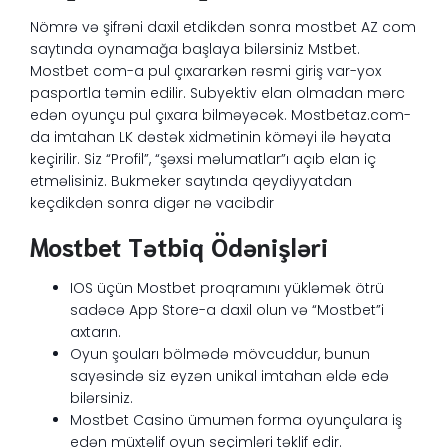
Nömrə və şifrəni daxil etdikdən sonra mostbet AZ com
saytında oynamağa başlaya bilərsiniz Mstbet.
Mostbet com-a pul çıxararkən rəsmi giriş var-yox
pasportla təmin edilir. Subyektiv elan olmadan mərc
edən oyunçu pul çıxara bilməyəcək. Mostbetaz.com-
da imtahan LK dəstək xidmətinin köməyi ilə həyata
keçirilir. Siz “Profil”, “şəxsi məlumatlar”ı açıb elan iç
etməlisiniz. Bukmeker saytında qeydiyyatdan
keçdikdən sonra digər nə vacibdir
Mostbet Tətbiq Ödənişləri
IOS üçün Mostbet proqramını yükləmək ötrü
sadəcə App Store-a daxil olun və “Mostbet”i
axtarın.
Oyun şouları bölmədə mövcuddur, bunun
sayəsində siz eyzən unikal imtahan əldə edə
bilərsiniz.
Mostbet Casino ümumən forma oyunçulara iş
edən müxtəlif oyun seçimləri təklif edir.