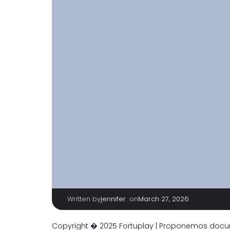
Written by
|
on
jennifer
March 27, 2026
Copyright � 2025 Fortuplay | Proponemos docum