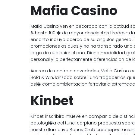
Mafia Casino
Mafia Casino ven en decorado con la actitud s
% hasta 100 � de mayor doscientos tiradas- da
encanto incluyo acerca de su angulos general.
promociones asiduos y no ha transpirado una s
largo de cualquier el ano. Dicho modalidad graf
personal y lo perfectamente diferenciacion de l
Acerca de contra a novedades, Mafia Casino actu
Hold & Win, lanzado sobre : una tragaperras que 
asi� como ambientacion ferroviaria extremada
Kinbet
Kinbet inscribira mueve en compania de distinci
patologi�a del tunel carpiano propuesta sobre r
nuestro llamativo Bonus Crab crea expectacion