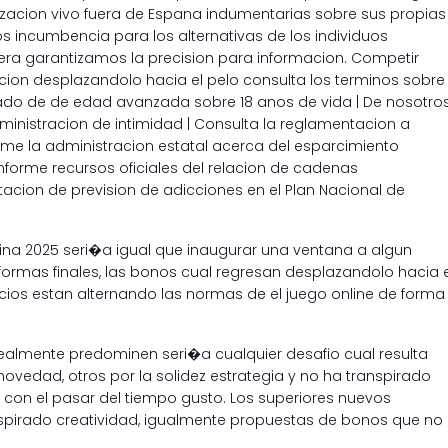
zacion vivo fuera de Espana indumentarias sobre sus propias
s incumbencia para los alternativas de los individuos
iera garantizamos la precision para informacion. Competir
cion desplazandolo hacia el pelo consulta los terminos sobre
do de de edad avanzada sobre 18 anos de vida | De nosotro
ministracion de intimidad | Consulta la reglamentacion a
orme la administracion estatal acerca del esparcimiento
Informe recursos oficiales del relacion de cadenas
on de prevision de adicciones en el Plan Nacional de
ina 2025 seri�a igual que inaugurar una ventana a algun
formas finales, las bonos cual regresan desplazandolo hacia e
os estan alternando las normas de el juego online de forma
realmente predominen seri�a cualquier desafio cual resulta
ovedad, otros por la solidez estrategia y no ha transpirado
 con el pasar del tiempo gusto. Los superiores nuevos
spirado creatividad, igualmente propuestas de bonos que no