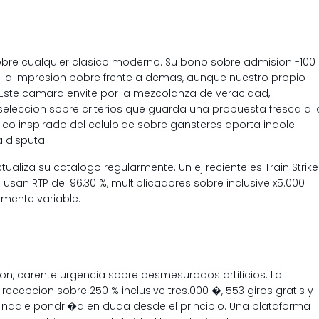
obre cualquier clasico moderno. Su bono sobre admision -100
 la impresion pobre frente a demas, aunque nuestro propio
 Este camara envite por la mezcolanza de veracidad,
eleccion sobre criterios que guarda una propuesta fresca a l
ico inspirado del celuloide sobre gansteres aporta indole
a disputa.
aliza su catalogo regularmente. Un ej reciente es Train Strike
usan RTP del 96,30 %, multiplicadores sobre inclusive x5.000
mente variable.
on, carente urgencia sobre desmesurados artificios. La
ecepcion sobre 250 % inclusive tres.000 �, 553 giros gratis y
 nadie pondri�a en duda desde el principio. Una plataforma