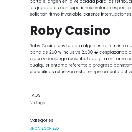
porta el origen en la velocidad para los retribu
las jugadores con experiencia valoran especia
solicitan ritmo invariable, carente interrupcio
Roby Casino
Roby Casino envite para algun estilo futurista 
bono de 250 % inclusive 2.500 � desplazandolo 
algun videojuego reciente: todo gira en torno 
cualquier entorno referente a progreso const
especificas refuerzan esta temperamento activ
TAGS
No tags
Categories
UNCATEGORIZED