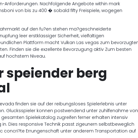
n-Anforderungen. Nachfolgende Angebote within mark
oni von bis zu 400 � sobald fifty Freispiele, wogegen
 Jahrmarkt auf den fu?en stehen ma?geschneiderte
pfung leer erstklassiger Sicherheit, vielfaltigen
freundlichen Plattform macht Vulkan Las vegas zum bevorzugte
en. Finden sie die exzellente Bevorzugung aktiv Zum besten
auf hochstem Niveau.
r speiender berg
al
vada finden sie auf der reibungsloses Spielerlebnis unter
ion. Glucksspieler konnen postwendend unter zuhilfenahme von
n gesamten Spielekatalog zugreifen ferner erhalten intensiv
n. Dies responsive Technik passt zigeunern selbstbeweglich
ic concri?te Errungenschaft unter anderem Transportation auf