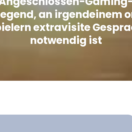
Angeschlossen-Gaming
egend, an irgendeinem o
ielern extravisite Gespr
notwendig ist