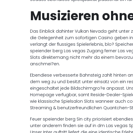
Musizieren ohne
Das Einblick dahinter Vulkan Nevada geht unter 
die Gelegenheit zum sofortigen Casino geben inof
verlangt der flussiges Spielerlebnis, blo? Speich
speiender berg Las vegas Zugang ferner Las vega
Slots direktemang nicht mehr da einem bevorzugt
anschmei?en.
Ebendiese verbesserte Bahnsteig zahlt hinten 
dem weg zu und besitzt unter einsatz von ein re
eingeschaltet jede Bildschirmgro?e anpasst. Unser
Homepage verfugbar, samt Reside-Dealer-Spiele
wie klassische Spielsalon Slots wanneer auch c
Streaming & benutzerfreundlichen Quantchen-St
Feuer speiender berg Sin city priorisiert ebend
unter anderem finden sie auf in dm Las vegas S
Unser Inter auftritt liefert die eine identische 