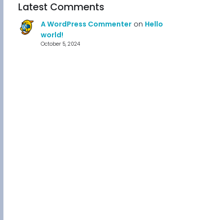
Latest Comments
A WordPress Commenter
on
Hello
world!
October 5, 2024