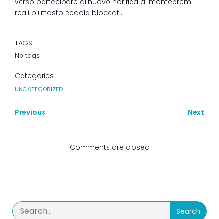
verso partecipare di nuovo notifica di montepremi
reali piuttosto cedola bloccati.
TAGS
No tags
Categories
UNCATEGORIZED
Previous
Next
Comments are closed
Search