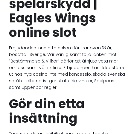
spelarskydd |
Eagles Wings
online slot
Erbjudanden innefatta enkom för lirar ovan 18 år,
bosatta i Sverige.
Var vänlig samt följd länken mot
”Bestämmelse & Villkor” därför att åtnjuta veta mer
om oss samt vår riktlinje. Erbjudanden kant kika större
ut hos nya casino inte med koncessio, skada svenska
språket alternativt ger skattefria vinster, Spelpaus
samt uppenbar regler.
Gör din etta
insättning
Tack vare deras flexibilitet samt rapp uttagstid