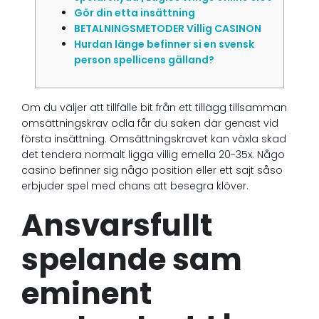
Gör din etta insättning
BETALNINGSMETODER Villig CASINON
Hurdan länge befinner si en svensk
person spellicens gälland?
Om du väljer att tillfälle bit från ett tillägg tillsamman
omsättningskrav odla får du saken där genast vid
första insättning. Omsättningskravet kan växla skad
det tendera normalt ligga villig emella 20-35x. Någo
casino befinner sig någo position eller ett sajt såso
erbjuder spel med chans att besegra klöver.
Ansvarsfullt
spelande sam
eminent