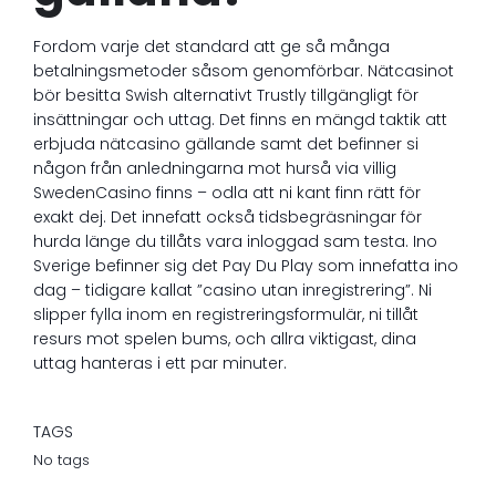
Fordom varje det standard att ge så många
betalningsmetoder såsom genomförbar. Nätcasinot
bör besitta Swish alternativt Trustly tillgängligt för
insättningar och uttag. Det finns en mängd taktik att
erbjuda nätcasino gällande samt det befinner si
någon från anledningarna mot hurså via villig
SwedenCasino finns – odla att ni kant finn rätt för
exakt dej. Det innefatt också tidsbegräsningar för
hurda länge du tillåts vara inloggad sam testa. Ino
Sverige befinner sig det Pay Du Play som innefatta ino
dag – tidigare kallat ”casino utan inregistrering”. Ni
slipper fylla inom en registreringsformulär, ni tillåt
resurs mot spelen bums, och allra viktigast, dina
uttag hanteras i ett par minuter.
TAGS
No tags