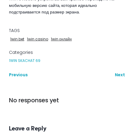
мобильную версию сайта, которая идеально
подстраивается под размер экрана.
TAGS
1win bet
1win casino
1win онлайн
Categories
1WIN SKACHAT 69
Previous
Next
No responses yet
Leave a Reply