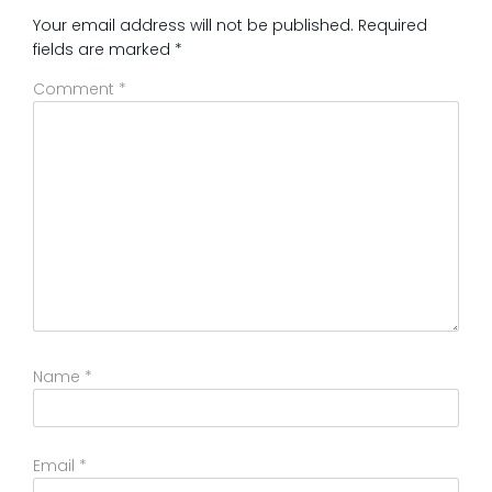
Your email address will not be published.
Required
fields are marked
*
Comment
*
Name
*
Email
*