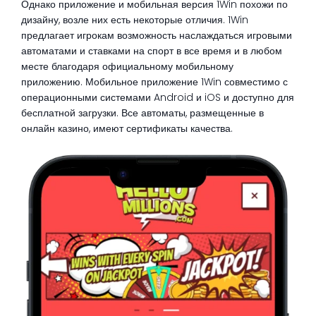
Однако приложение и мобильная версия 1Win похожи по
дизайну, возле них есть некоторые отличия. 1Win
предлагает игрокам возможность наслаждаться игровыми
автоматами и ставками на спорт в все время и в любом
месте благодаря официальному мобильному
приложению. Мобильное приложение 1Win совместимо с
операционными системами Android и iOS и доступно для
бесплатной загрузки. Все автоматы, размещенные в
онлайн казино, имеют сертификаты качества.