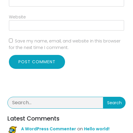
Website
Save my name, email, and website in this browser
for the next time I comment.
Search
Latest Comments
A WordPress Commenter
on
Hello world!