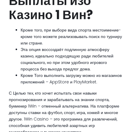
Выплаты изо
Казино 1 Вин?
Кроме того, при выборе вида спорта местоимение-
кроме того можете реализовывать поиск по турниру
или стране.
Эта опция воссоздаёт подлинную атмосферу
казино, идеально подходящую ради любителей
социального, но при этом удобного игрового
процесса без выхода предлог дома.
Кроме Того выполнить загрузку можно из магазинов
приложений – AppStore и PlayMarket.
С Целью тех, кто хочет испытать свои навыки
прогнозирования и зарабатывать на знании спорта,
букмекер 1Win – отменный альтернатива. На платформе
доступны ставки на футбол, спорт, игра, хоккей и многое
другое. 1Win Casino – это программа для развлечений,
способная удивить любителей азартных игр