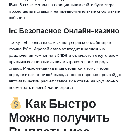
1Вин. В связи с этим на официальном сайте букмекера
можно делать ставки и на предпочтительные спортивные
события.
In: Безопасное Онлайн-казино
Lucky Jet – одна из самых популярных онлайн игр в
казино 1Win. Игровой автомат входит в коллекцию
развлечений компании Spribe и отличается отсутствием
привычных активных линий и игрового полина ради
ставок. Микромеханика игры сводится к тому, чтобы
определиться с точкой выхода, после наречие произойдет
автоматический расчет ставки. Все ставки на круг можно
посмотреть в левой части экрана.
Как Быстро
Можно получить