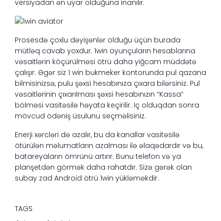
versiyadan ən uyar olduğuna inanılır.
Prosesdə çoxlu dəyişənlər olduğu üçün burada
mütləq cavab yoxdur. 1win oyunçuların hesablarına
vəsaitlərin köçürülməsi ötrü daha yiğcam müddətə
çalışır. Əgər siz 1 win bukmeker kontorunda pul qazana
bilmisinizsə, pulu şəxsi hesabınıza çıxara bilərsiniz. Pul
vəsaitlərinin çıxarılması şəxsi hesabınızın “Kassa”
bölməsi vasitəsilə həyata keçirilir. Iç olduqdan sonra
mövcud ödəniş üsulunu seçməlisiniz.
Enerji xərcləri də azalır, bu da kanallar vasitəsilə
ötürülən məlumatların azalması ilə əlaqədardır və bu,
batareyaların ömrünü artırır. Bunu telefon və ya
planşetdən görmək daha rahatdır. Sizə gərək olan
subay zad Android ötrü 1win yükləməkdir.
TAGS