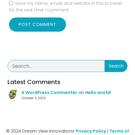
Save my name, email, and website in this browser
for the next time I comment.
Search
Latest Comments
A WordPress Commenter
on
Hello world!
October 5, 2024
© 2024 Dream View Innovations
Privacy Policy
|
Terms of