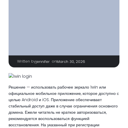
Written by
|
on
jennifer
March 30, 2026
Решение — использовать рабочее зеркало 1win или
официальное мобильное приложение, которое доступно с
целью Android и iOS. Приложение обеспечивает
стабильный доступ даже в случае ограничения основного
домена. Ежели читатель не краткое авторизоваться,
рекомендуется воспользоваться функцией
восстановления. На указанный при регистрации