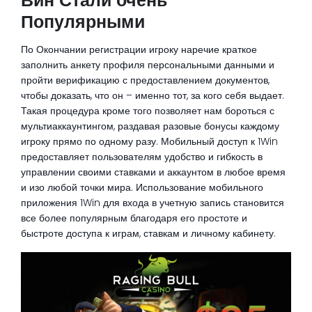
Популярными
По Окончании регистрации игроку наречие краткое
заполнить анкету профиля персональными данными и
пройти верификацию с предоставлением документов,
чтобы доказать, что он – именно тот, за кого себя выдает.
Такая процедура кроме того позволяет нам бороться с
мультиаккаунтингом, раздавая разовые бонусы каждому
игроку прямо по одному разу. Мобильный доступ к 1Win
предоставляет пользователям удобство и гибкость в
управлении своими ставками и аккаунтом в любое время
и изо любой точки мира. Использование мобильного
приложения 1Win для входа в учетную запись становится
все более популярным благодаря его простоте и
быстроте доступа к играм, ставкам и личному кабинету.