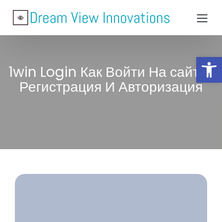
Open toolbar
1win Login Как Войти На сайт ᐉ
Регистрация И Авторизация