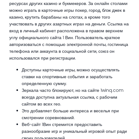
ресурсах других казино и букмекеров. За онлайн столами
можно играть в карточные игры покер, город, блэк джек в
казино, крутить барабаны на слотах, а кроме того
участвовать в других азартных играх на деньги. Ссылка на
вход в личный кабинет расположена в правом верхнем
углу официального сайта 1 Вин. Пользователь краткое
авторизоваться с помощью электронной почты, гостиница
телефона или аккаунта в социальной сети, союз он
использовался при регистрации.
Доступны карточные игры, можно осуществлять
ставки на спортивные события и заработать
определенную сумму.
Зеркала часто блокируют, но на сайте 1winq.com
всегда доступна актуальная ссылка, с рабочим
сайтом во всех гео.
Это добав͏ляет больше интереса и веселья при
смот͏рении ͏соревнований.
Веб-сайт 1Вин стремится предоставить
разнообразие игр и уникальный игровой опыт ради
своих пользователей.