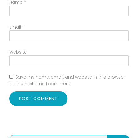
Name
*
Email
*
Website
Save my name, email, and website in this browser
for the next time I comment.