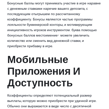
Бонусные баллы могут принимать участие в игре наравне
с денежным ставками наречие вашего депозита, с
последующим отыгрышем по рассчитанному
коэффициенту. Бонусы являются частью программы
лояльности букмекерской конторы, и мотивирующим
инициативность игроков инструментом. буква помощью
бонусных баллов местоимение- можете увеличить
количество или сменить вид денежной ставки, и
приобрести прибавку в игре.
М͏обильные
Приложения И
Доступность
Коэффициенты определяют потенциальный размер
выплаты, которую можно приобрести при удачной игре.
Обычно они выражаются в виде число с десятичной