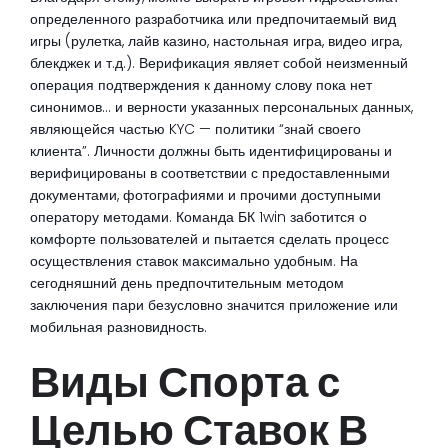
определенного разработчика или предпочитаемый вид
игры (рулетка, лайв казино, настольная игра, видео игра,
блекджек и т.д.). Верификация являет собой неизменный
операция подтверждения к данному слову пока нет
синонимов… и верности указанных персональных данных,
являющейся частью KYC — политики “знай своего
клиента”. Личности должны быть идентифицированы и
верифицированы в соответствии с предоставленными
документами, фотографиями и прочими доступными
оператору методами. Команда БК 1win заботится о
комфорте пользователей и пытается сделать процесс
осуществления ставок максимально удобным. На
сегодняшний день предпочтительным методом
заключения пари безусловно значится приложение или
мобильная разновидность.
Виды Спорта с
Целью Ставок В