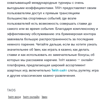
охватывающий международные турниры с очень
выгодными коэффициентами. 1Win предоставляет своим
пользователям доступ к прямым трансляциям
большинства спортивных событий, где возле
пользователей есть возможность совершать ставки до
самого или во время события. Благодаря комплексному и
эффективному обслуживанию эта букмекерская контора
завоевала большую распространенность за последние
немного парение. Читайте дальше, если вы хотите узнать
значительнее об 1вин, как играть в казино, как делать
ставки и как использовать их замечательные бонусы, об
которых мы расскажем наречие. 1win казино — онлайн-
платформа, предлагающая широкий ассортимент
азартных игр, включительно
1win сайт
слоты, рулетку, игра
и другие классические казино-развлечения.
TAGS
1win вход
1win онлайн
1вин