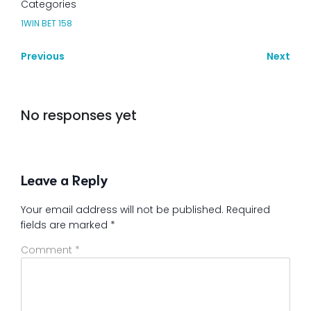
Categories
1WIN BET 158
Previous
Next
No responses yet
Leave a Reply
Your email address will not be published.
Required
fields are marked
*
Comment
*