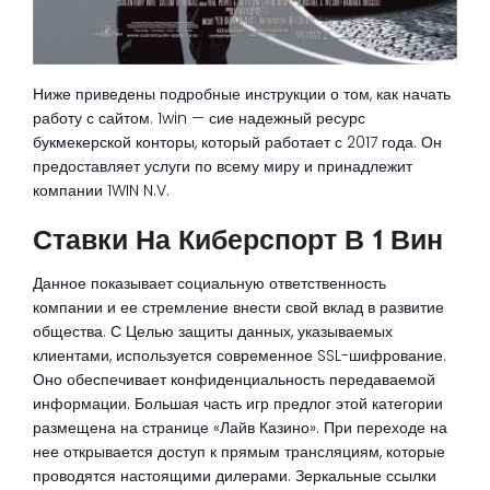
Ниже приведены подробные инструкции о том, как начать
работу с сайтом. 1win — сие надежный ресурс
букмекерской конторы, который работает с 2017 года. Он
предоставляет услуги по всему миру и принадлежит
компании 1WIN N.V.
Ставки На Киберспорт В 1 Вин
Данное показывает социальную ответственность
компании и ее стремление внести свой вклад в развитие
общества. С Целью защиты данных, указываемых
клиентами, используется современное SSL-шифрование.
Оно обеспечивает конфиденциальность передаваемой
информации. Большая часть игр предлог этой категории
размещена на странице «Лайв Казино». При переходе на
нее открывается доступ к прямым трансляциям, которые
проводятся настоящими дилерами. Зеркальные ссылки