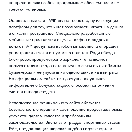
не представляют собою программное обеспечение и не
требуют установки.
Официальный сайт 1Win являет собою одну из ведущих
платформ для тех, кто ищет возможности играть на деньги
в онлайн пространстве. Специально разработанные
мобильные приложения с целью айфон и андроид
делают 1win доступным в любой мгновение, а операция
регистрации легок и интуитивно понятен. Ради обхода
блокировок предусмотрено зеркало, что позволяет
пользователям всегда оставаться на связи с их любимым
букмекером и не упускать ни одного шанса на выигрыш.
На официальном сайте 1вин доступна актуальная
информация о бонусах, акциях, способах пополнения
счета и вывода средств.
Использование официального сайта обязуется
безопасность операций и соотношение предоставляемых
услуг стандартам качества и требованиям
законодательства. Впечатляет раздел спортивных ставок
1Win, предлагающий широкий подбор видов спорта и