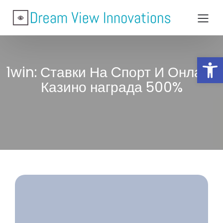
Open toolbar
1win: Ставки На Cпорт И Онлайн
Казино награда 500%