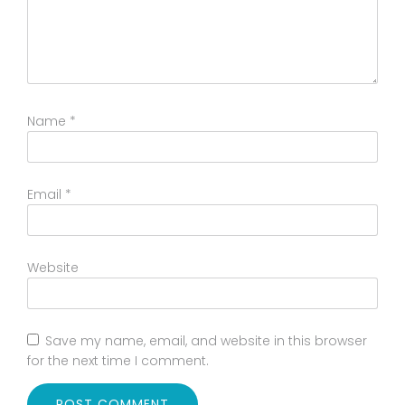
Name
*
Email
*
Website
Save my name, email, and website in this browser
for the next time I comment.