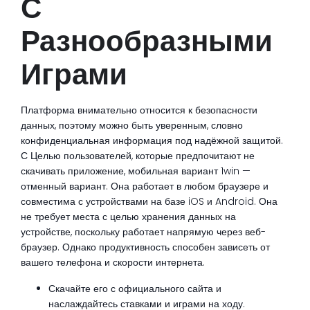
С
Разнообразными
Играми
Платформа внимательно относится к безопасности
данных, поэтому можно быть уверенным, словно
конфиденциальная информация под надёжной защитой.
С Целью пользователей, которые предпочитают не
скачивать приложение, мобильная вариант 1win —
отменный вариант. Она работает в любом браузере и
совместима с устройствами на базе iOS и Android. Она
не требует места с целью хранения данных на
устройстве, поскольку работает напрямую через веб-
браузер. Однако продуктивность способен зависеть от
вашего телефона и скорости интернета.
Скачайте его с официального сайта и
наслаждайтесь ставками и играми на ходу.