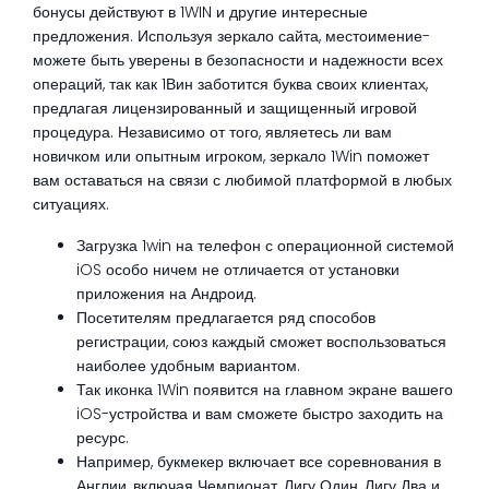
бонусы действуют в 1WIN и другие интересные
предложения. Используя зеркало сайта, местоимение-
можете быть уверены в безопасности и надежности всех
операций, так как 1Вин заботится буква своих клиентах,
предлагая лицензированный и защищенный игровой
процедура. Независимо от того, являетесь ли вам
новичком или опытным игроком, зеркало 1Win поможет
вам оставаться на связи с любимой платформой в любых
ситуациях.
Загрузка 1win на телефон с операционной системой
iOS особо ничем не отличается от установки
приложения на Андроид.
Посетителям предлагается ряд способов
регистрации, союз каждый сможет воспользоваться
наиболее удобным вариантом.
Так иконка 1Win появится на главном экране вашего
iOS-устройства и вам сможете быстро заходить на
ресурс.
Например, букмекер включает все соревнования в
Англии, включая Чемпионат, Лигу Один, Лигу Два и