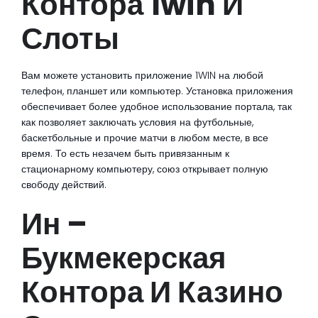
Контора 1win И
Слоты
Вам можете установить приложение 1WIN на любой
телефон, планшет или компьютер. Установка приложения
обеспечивает более удобное использование портала, так
как позволяет заключать условия на футбольные,
баскетбольные и прочие матчи в любом месте, в все
время. То есть незачем быть привязанным к
стационарному компьютеру, союз открывает полную
свободу действий.
Ин –
Букмекерская
Контора И Казино