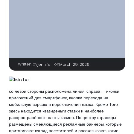
Written by
|
on
jennifer
March 29, 2026
со левой стороны расположена линия, справа — иконки
приложений для смартфонов, кнопки перехода на
мобильную версию и переключения языка. Кроме Того
здесь находится квазиденьги ставки и наиболее
распространённые слоты казино. По центру страницы
размещены сменяющиеся рекламные баннеры, которые
притягивают взгляд посетителей и рассказывают, какие