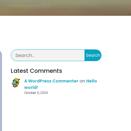
Search
Latest Comments
A WordPress Commenter
on
Hello
world!
October 5, 2024