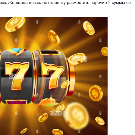
вок. Женщина позволяет клиенту разместить наречие 2 суммы во