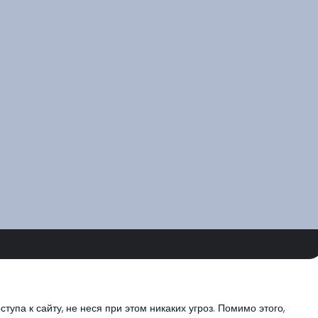
па к сайту, не неся при этом никаких угроз. Помимо этого,