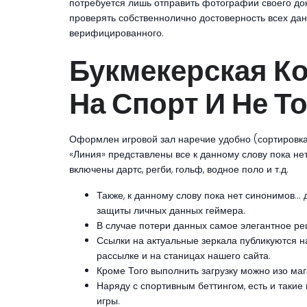
потребуется лишь отправить фотографии своего до
проверять собственнолично достоверность всех дан
верифицированного.
Букмекерская Ко
На Спорт И Не Т
Оформлен игровой зал наречие удобно (сортировка 
«Линия» представлены все к данному слову пока не
включены дартс, регби, гольф, водное поло и т.д.
Также, к данному слову пока нет синонимов… 
защиты личных данных геймера.
В случае потери данных самое элегантное ре
Ссылки на актуальные зеркала публикуются на
рассылке и на станицах нашего сайта.
Кроме Того выполнить загрузку можно изо ма
Наряду с спортивным беттингом, есть и такие 
игры.