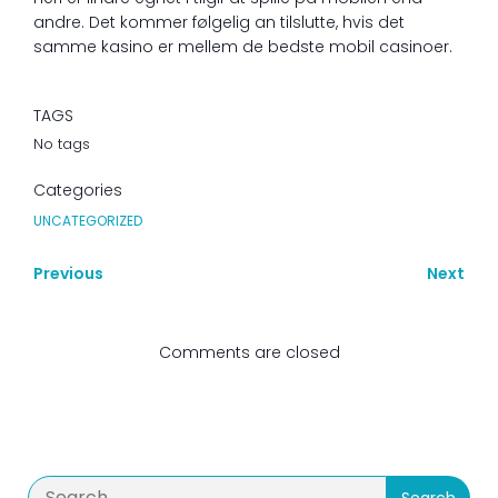
andre. Det kommer følgelig an tilslutte, hvis det
samme kasino er mellem de bedste mobil casinoer.
TAGS
No tags
Categories
UNCATEGORIZED
Previous
Next
Comments are closed
Search