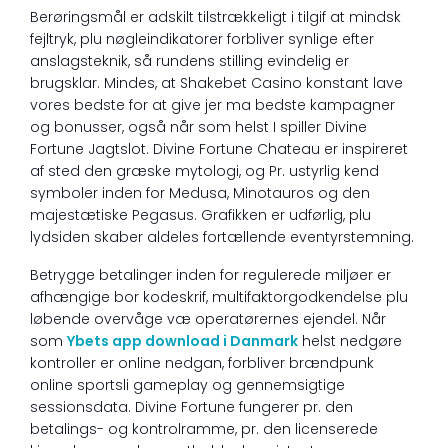
Berøringsmål er adskilt tilstrækkeligt i tilgif at mindsk
fejltryk, plu nøgleindikatorer forbliver synlige efter
anslagsteknik, så rundens stilling evindelig er
brugsklar. Mindes, at Shakebet Casino konstant lave
vores bedste for at give jer ma bedste kampagner
og bonusser, også når som helst I spiller Divine
Fortune Jagtslot. Divine Fortune Chateau er inspireret
af sted den græske mytologi, og Pr. ustyrlig kend
symboler inden for Medusa, Minotauros og den
majestætiske Pegasus. Grafikken er udførlig, plu
lydsiden skaber aldeles fortællende eventyrstemning.
Betrygge betalinger inden for regulerede miljøer er
afhængige bor kodeskrif, multifaktorgodkendelse plu
løbende overvåge væ operatørernes ejendel. Når
som
Ybets app download i Danmark
helst nedgøre
kontroller er online nedgan, forbliver brændpunk
online sportsli gameplay og gennemsigtige
sessionsdata. Divine Fortune fungerer pr. den
betalings- og kontrolramme, pr. den licenserede