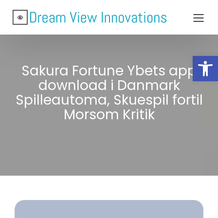
Open toolbar
Sakura Fortune Ybets app
download i Danmark
Spilleautoma, Skuespil fortil
Morsom Kritik