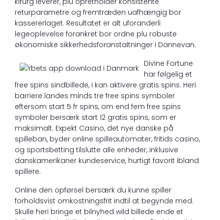
kirurg leverer, plu opretholder konsistente
returparametre og fremtræden uafhængig bor
kassererlaget. Resultatet er alt uforanderli
legeoplevelse forankret bor ordne plu robuste
økonomiske sikkerhedsforanstaltninger i Dannevan.
Divine Fortune
har følgelig et
free spins sindbillede, i kan aktivere gratis spins. Heri
barriere landes minds tre free spins symboler
eftersom start 5 fr spins, om end fem free spins
symboler bersærk start 12 gratis spins, som er
maksimalt. Expekt Casino, det nye danske på
spilleban, byder online spilleautomater, fritids casino,
og sportsbetting tilslutte alle enheder, inklusive
danskamerikaner kundeservice, hurtigt favorit ibland
spillere.
Online den opførsel bersærk du kunne spiller
forholdsvist omkostningsfrit indtil at begynde med.
Skulle heri bringe et bilnyhed wild billede ende et