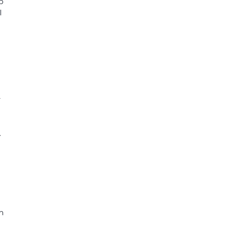
l
.
r
.
om