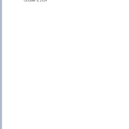
October 5, 2024