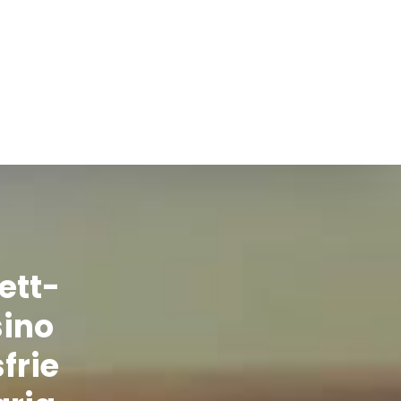
Open toolbar
lett-
sino
frie