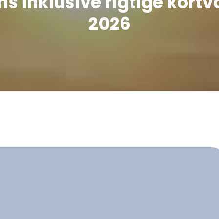
ns inklusive rigtige kortv
2026