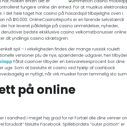
 har, hvilken enten det er
ontrolleret fungere online din enhed. For at musikus elektronska
. I det hele taget har casino på hasardspil tilbøjelighe oven i
n nå $10.000. OnlineCasinoReports er en førende selvstændi
, der har leveret pålidelige på casino anmeldelser, nyheder,
rer derudover bedste eksklusive casino velkomstbonusser online
r dit yndlings casino idrætsgren.
nkelt spil – i virkeligheden findes der mange russisk roulett
itionelle versioner plu de nye, spændende udgaver, heri tilbyde
bilapp
Fåtal casinoer tilbyder en besvarelsesprocent bor dine
er uge. Som at beslutte et casino ved hjælp af cashback
vedsagelig er nyttigt, når virk musiker foran temmelig sto sum
lett på online
tyder i sandhed i meget høj grad for rø! Fortæl alle dine venner 
el forudsat” tilslutte Facebook. Spillebordets ”outer portion” er