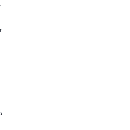
n
r
a