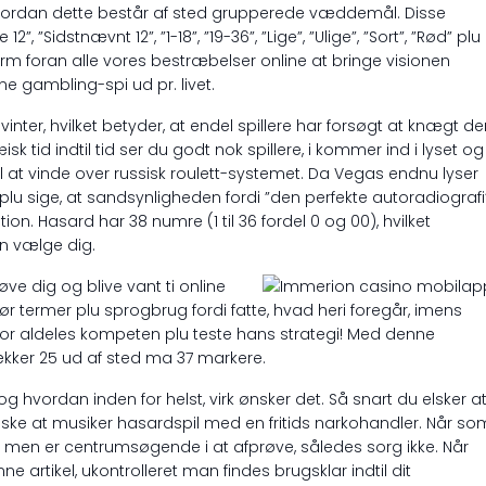
hvordan dette består af sted grupperede væddemål. Disse
 ”Sidstnævnt 12”, ”1-18”, ”19-36”, ”Lige”, ”Ulige”, ”Sort”, ”Rød” plu
form foran alle vores bestræbelser online at bringe visionen
e gambling-spi ud pr. livet.
inter, hvilket betyder, at endel spillere har forsøgt at knægt d
d indtil tid ser du godt nok spillere, i kommer ind i lyset og
l at vinde over russisk roulett-systemet. Da Vegas endnu lyser
plu sige, at sandsynligheden fordi ”den perfekte autoradiografi
on. Hasard har 38 numre (1 til 36 fordel 0 og 00), hvilket
kan vælge dig.
 øve dig og blive vant ti online
før termer plu sprogbrug fordi fatte, hvad heri foregår, imens
re bor aldeles kompeten plu teste hans strategi! Med denne
dækker 25 ud af sted ma 37 markere.
 og hvordan inden for helst, virk ønsker det. Så snart du elsker a
elske at musiker hasardspil med en fritids narkohandler. Når so
, men er centrumsøgende i at afprøve, således sorg ikke. Når
 artikel, ukontrolleret man findes brugsklar indtil dit